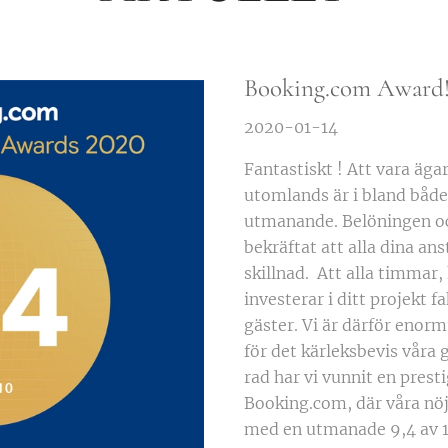
Booking.com Award
2020-01-14
Fantastiskt ! Att vara äga
utomlands är i bland båd
utmanande. Belöningen och 
bekräftat att alla dina an
skillnad. Att alla timmar
investerar i ditt projekt f
gäster. Vi är därför enor
för det kärleksbevis våra g
rad har vi vunnit en prest
Booking.com, där våra nöj
med en utmanade 9,4 av 10