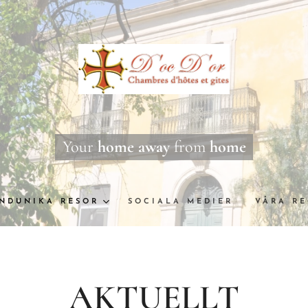
Your
home away
from
home
NDUNIKA RESOR
SOCIALA MEDIER
VÅRA R
AKTUELLT