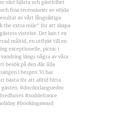
 av vårt hjärta och gästfrihet
 och fina recensioner av nöjda
resultat av vårt långsiktiga
k the extra mile" för att skapa
gästers vistelse. Det kan t ex
rad måltid, en utflykt till en
ng exceptionelle, picnic i
 vandring längs några av våra
tt besök på den där lilla
angen i bergen. Vi har
 bästa för att alltid hitta
ka gästen. #docdorlanguedoc
bredhotes #suddefrance
liday #bookingaward