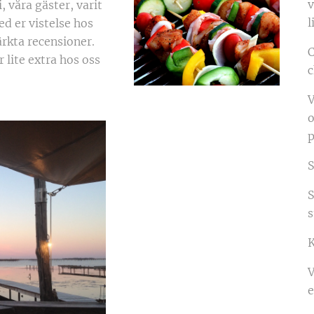
v
, våra gäster, varit
l
d er vistelse hos
ärkta recensioner.
 lite extra hos oss
V
o
p
S
S
s
K
V
e