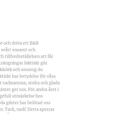
!
re och driva ett B&B
e svårt ensamt och
tillfredsställelsen att får
strängningar faktiskt gör
, kärlek och omsorg du
aktiskt har betydelse för våra
mt tacksamma, stolta och glada
äster ger oss. För andra året i
igefull utmärkelse hos
da gäster har belönat oss
. Tack, tack! Detta sporrar