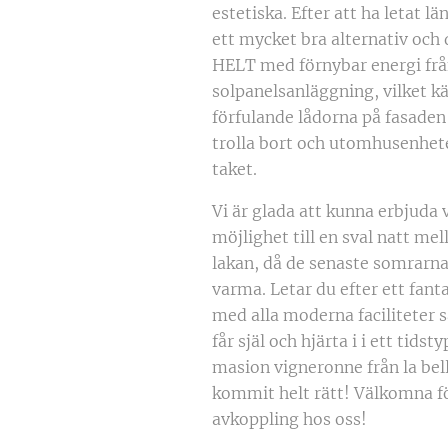
estetiska. Efter att ha letat lä
ett mycket bra alternativ och
HELT med förnybar energi frå
solpanelsanläggning, vilket k
förfulande lådorna på fasaden 
trolla bort och utomhusenhete
taket.
Vi är glada att kunna erbjuda 
möjlighet till en sval natt me
lakan, då de senaste somrarna 
varma. Letar du efter ett fant
med alla moderna faciliteter 
får själ och hjärta i i ett tidst
masion vigneronne från la bel
kommit helt rätt! Välkomna f
avkoppling hos oss! 💖