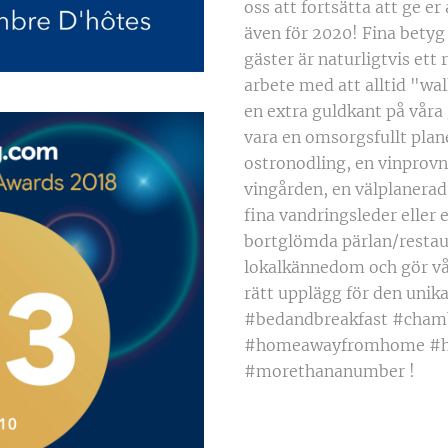
oss att fortsätta att ge er
även för 2020! Fina betyg
gäster är naturligtvis ett 
arbete med att alltid "wal
en extra guldkant på våra 
vara en omsorgsfullt plane
ostronodling, en vinprovni
vingården, en välplanerad
fina vandringsleder eller e
bortglömda pärlan/restaur
lokalkännedom och gör vårt
rätt upplägg för den uni
#bedandbreakfast #cham
#homeawayfromhome #ho
#morethananumber !