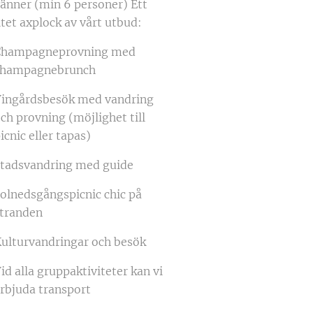
änner (min 6 personer) Ett
itet axplock av vårt utbud:
Champagneprovning med
champagnebrunch
ingårdsbesök med vandring
ch provning (möjlighet till
icnic eller tapas)
tadsvandring med guide
olnedsgångspicnic chic på
tranden
ulturvandringar och besök
id alla gruppaktiviteter kan vi
rbjuda transport