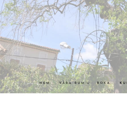
HEM
VÅRA RUM
BOKA
KU