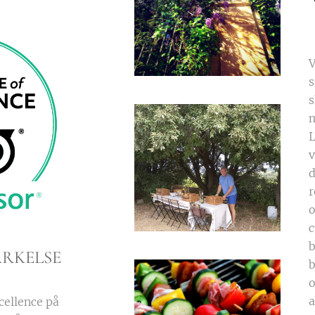
V
s
s
m
L
v
r
o
c
b
RKELSE
b
o
a
xcellence på