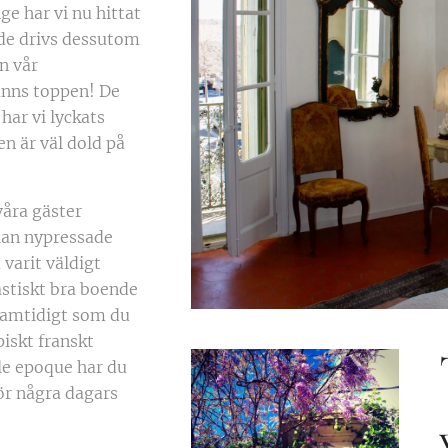
nge har vi nu hittat
 de drivs dessutom
n vår
änns toppen! De
har vi lyckats
n är väl dold på
våra gäster
llan nypressade
varit väldigt
astiskt bra boende
samtidigt som du
ypiskt franskt
le epoque har du
ör några dagars