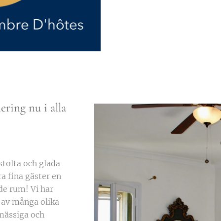
ering nu i alla
stolta och glada
ra fina gäster en
nde rum! Vi har
C av många olika
ömässiga och